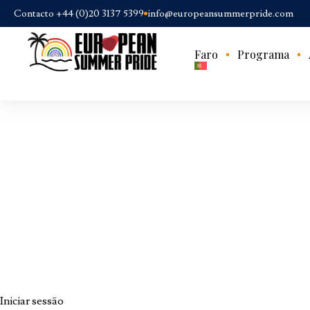
Contacto +44 (0)20 3137 5399
info@europeansummerpride.com
Faro
Programa
Iniciar sessão