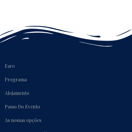
Faro
Programa
Alojamento
Passo Do Evento
As nossas opções