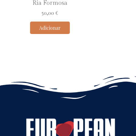
Ria Formosa
50,00
€
Adicionar