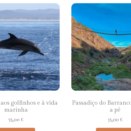
aos golfinhos e à vida
Passadiço do Barran
marinha
a pé
55,00
€
35,00
€