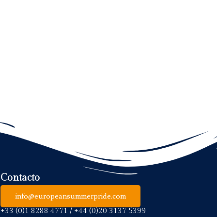
Contacto
info@europeansummerpride.com
+33 (0)1 8288 4771 / +44 (0)20 3137 5399