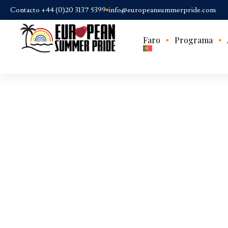
Contacto +44 (0)20 3137 5399
info@europeansummerpride.com
Faro
Programa