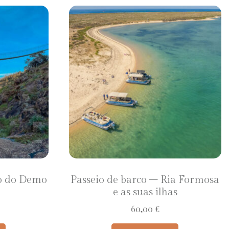
co do Demo
Passeio de barco – Ria Formosa
e as suas ilhas
60,00
€