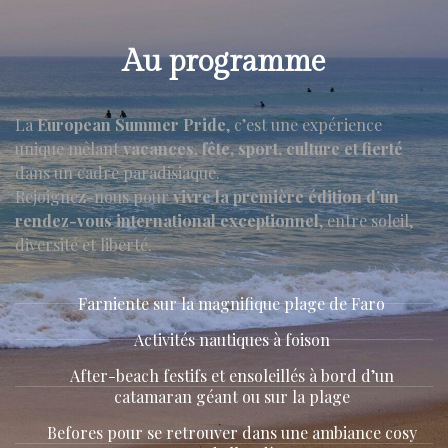
Au programme
La
European Summer Pride
, c’est une expérience
unique mêlant
vacances, fête, sport, culture et fierté
dans un cadre paradisiaque.
Rejoignez-nous pour
vivre la première édition d’un
rendez-vous international exceptionnel
, entre soleil,
diversité et liberté.
Farniente sur la magnifique plage de Faro
Activités nautiques à foison
After-beach festifs et ensoleillés à bord d’un
catamaran géant ou sur la plage
Befores pour se retrouver dans une ambiance cosy