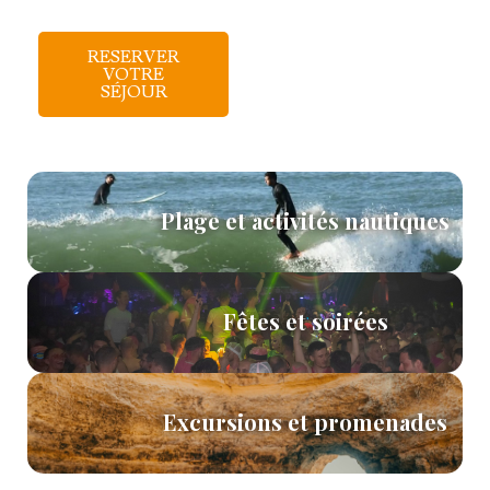
RESERVER
VOTRE
SÉJOUR
Plage et activités nautiques
Fêtes et soirées
Excursions et promenades