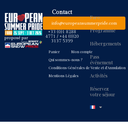
Contact
Faro
info@europeansummerpride.com
Programme
+33 (0)1 8288
4771 / +44 (0)20
proposé par
3137 5399
Hébergements
Panier
Mon compte
Pass
Qui sommes-nous ?
événement
Conditions Générales de Vente et d’Annulation
Activités
Mentions Légales
Réservez
votre séjour