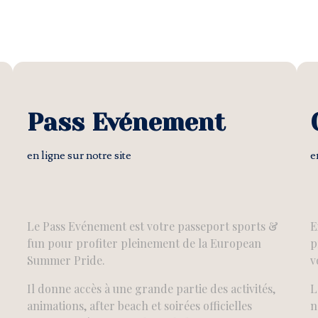
Pass Evénement
en ligne sur notre site
e
Le Pass Evénement est votre passeport sports &
E
fun pour profiter pleinement de la European
p
Summer Pride.
v
Il donne accès à une grande partie des activités,
L
animations, after beach et soirées officielles
n