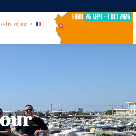
 votre séjour
0
jour