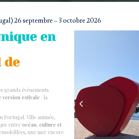
gal) 26 septembre – 3 octobre 2026
unique en
d de
lus grands événements
e version estivale
: la
u Portugal. Ville animée,
ique entre
océan, culture et
s ensoleillées, une mer encore