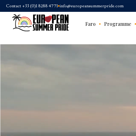
Contact +33 (0)1 8288 4771
info@europeansummerpride.com
Faro
Programme